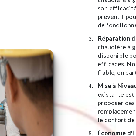
son efficacit
préventif pou
de fonctionn
Réparation d
chaudière à g
disponible po
efficaces. N
fiable, en par
Mise à Nivea
existante est
proposer des 
remplacement 
le confort de
Économie d'É