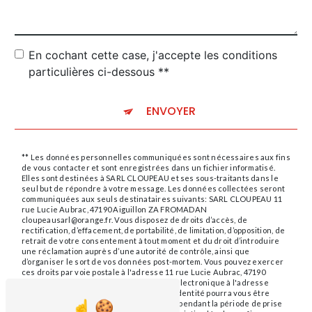
En cochant cette case, j'accepte les conditions
particulières ci-dessous **
ENVOYER
** Les données personnelles communiquées sont nécessaires aux fins
de vous contacter et sont enregistrées dans un fichier informatisé.
Elles sont destinées à SARL CLOUPEAU et ses sous-traitants dans le
seul but de répondre à votre message. Les données collectées seront
communiquées aux seuls destinataires suivants: SARL CLOUPEAU 11
rue Lucie Aubrac, 47190 Aiguillon ZA FROMADAN
cloupeausarl@orange.fr. Vous disposez de droits d’accès, de
rectification, d’effacement, de portabilité, de limitation, d’opposition, de
retrait de votre consentement à tout moment et du droit d’introduire
une réclamation auprès d’une autorité de contrôle, ainsi que
d’organiser le sort de vos données post-mortem. Vous pouvez exercer
ces droits par voie postale à l'adresse 11 rue Lucie Aubrac, 47190
Aiguillon ZA FROMADAN ou par courrier électronique à l'adresse
cloupeausarl@orange.fr. Un justificatif d'identité pourra vous être
demandé. Nous conservons vos données pendant la période de prise