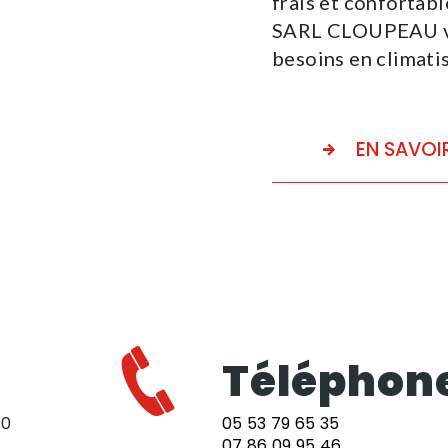
frais et confortabl
SARL CLOUPEAU vot
besoins en climatis
EN SAVOI
Téléphon
90
05 53 79 65 35
07 86 09 95 46