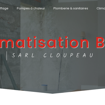
ffage
Pompes à chaleur
Plomberie & sanitaires
Clima
imatisation 
SARL CLOUPEAU