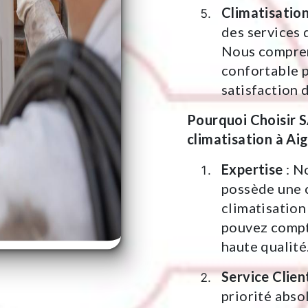
Climatisatio
des services 
Nous compren
confortable p
satisfaction d
Pourquoi Choisir 
climatisation à Aig
Expertise
: N
possède une 
climatisation
pouvez compte
haute qualité
Service Clien
priorité abs