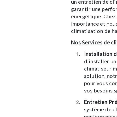
un entretien de cli
garantir une perfo
énergétique. Che
importance et nous
climatisation de ha
Nos Services de cl
Installation 
d'installer u
climatiseur m
solution, not
pour vous con
vos besoins s
Entretien Pr
système de cl
performances 