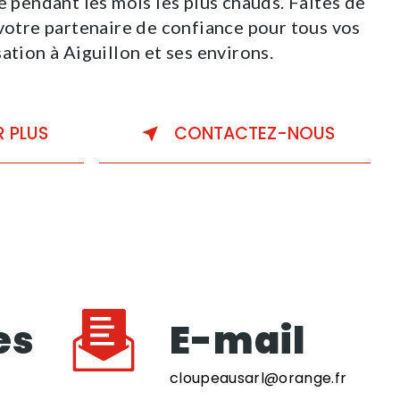
e pendant les mois les plus chauds. Faites de
re partenaire de confiance pour tous vos
ation à Aiguillon et ses environs.
R PLUS
CONTACTEZ-NOUS
es
E-mail
cloupeausarl@orange.fr