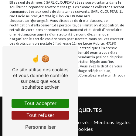
Elles sont destinées à SARL CLOUPEAU et ses sous-traitants dans le
seul but de répondre à votre message. Les données collectées seront
communiquées aux seuls destinataires suivants: SARL CLOUPEAU 11
rue Lucie Aubrac, 47190 Aiguillon ZA FROMADAN
cloupeausarl@orange.fr. Vous disposez de droits d’accès, de
rectification, d’effacement, de portabilité, de limitation, d’opposition, de
retrait de votre consentement à tout moment et du droit d’introduire
une réclamation auprès d’une autorité de contrôle, ainsi que
d’organiser le sort de vos données post-mortem. Vous pouvez exercer
ces droits par voie postale à l'adresse 11 rue Lucie Aubrac, 47190
Aiguillon ZA FROMADAN ou par courrier électronique à l'adresse
cloupeausarl@orange.fr. Un justificatif d'identité pourra vous être
demandé. Nous conservons vos données pendant la période de prise
de contact puis pendant la durée de prescription légale aux fins
probatoires et de gestion des contentieux. Vous avez le droit de vous
Ce site utilise des cookies
inscrire sur la liste d'opposition au démarchage téléphonique,
et vous donne le contrôle
disponible à cette adresse:
Bloctel.gouv.fr
. Consultez le site cnil.fr pour
plus d’informations sur vos droits.
sur ceux que vous
souhaitez activer
Tout accepter
RECHERCHES FRÉQUENTES
Tout refuser
©
Vistalid
- 2026 - Tous droits réservés -
Mentions légales
Personnaliser
-
Gestion des cookies