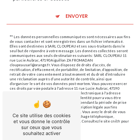
ENVOYER
** Les données personnelles communiquées sont nécessaires aux fins
de vous contacter et sont enregistrées dans un fichier informatisé.
Elles sont destinées à SARL CLOUPEAU et ses sous-traitants dans le
seul but de répondre à votre message. Les données collectées seront
communiquées aux seuls destinataires suivants: SARL CLOUPEAU 11
rue Lucie Aubrac, 47190 Aiguillon ZA FROMADAN
cloupeausarl@orange.fr. Vous disposez de droits d’accès, de
rectification, d’effacement, de portabilité, de limitation, d’opposition, de
retrait de votre consentement à tout moment et du droit d’introduire
une réclamation auprès d’une autorité de contrôle, ainsi que
d’organiser le sort de vos données post-mortem. Vous pouvez exercer
ces droits par voie postale à l'adresse 11 rue Lucie Aubrac, 47190
Aiguillon ZA FROMADAN ou par courrier électronique à l'adresse
cloupeausarl@orange.fr. Un justificatif d'identité pourra vous être
demandé. Nous conservons vos données pendant la période de prise
de contact puis pendant la durée de prescription légale aux fins
probatoires et de gestion des contentieux. Vous avez le droit de vous
Ce site utilise des cookies
inscrire sur la liste d'opposition au démarchage téléphonique,
et vous donne le contrôle
disponible à cette adresse:
Bloctel.gouv.fr
. Consultez le site cnil.fr pour
plus d’informations sur vos droits.
sur ceux que vous
souhaitez activer