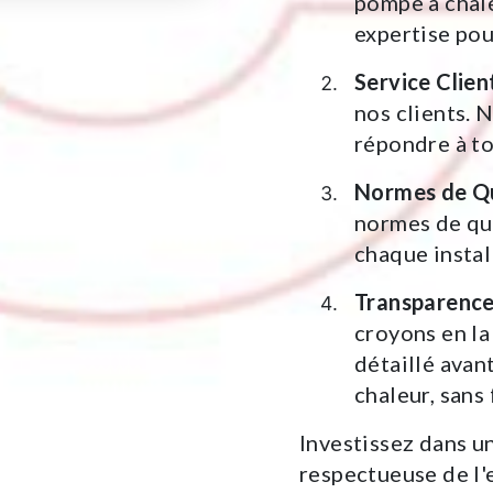
pompe à chal
expertise pou
Service Clien
nos clients. 
répondre à to
Normes de Qu
normes de qua
chaque instal
Transparence
croyons en la
détaillé avan
chaleur, sans 
Investissez dans u
respectueuse de l