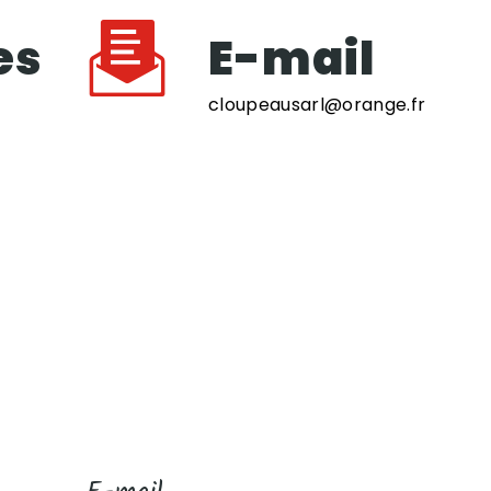
es
E-mail
cloupeausarl@orange.fr