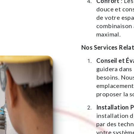
Confort
: Les
douce et cons
de votre espa
combinaison 
maximal.
Nos Services Relat
Conseil et Év
guidera dans 
besoins. Nous
emplacement 
proposer la s
Installation 
installation 
par des techn
votre systèm