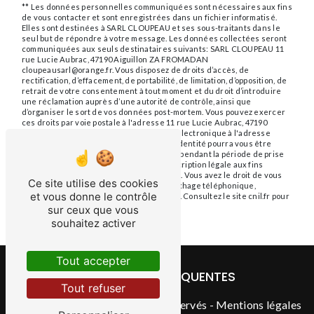
** Les données personnelles communiquées sont nécessaires aux fins
de vous contacter et sont enregistrées dans un fichier informatisé.
Elles sont destinées à SARL CLOUPEAU et ses sous-traitants dans le
seul but de répondre à votre message. Les données collectées seront
communiquées aux seuls destinataires suivants: SARL CLOUPEAU 11
rue Lucie Aubrac, 47190 Aiguillon ZA FROMADAN
cloupeausarl@orange.fr. Vous disposez de droits d’accès, de
rectification, d’effacement, de portabilité, de limitation, d’opposition, de
retrait de votre consentement à tout moment et du droit d’introduire
une réclamation auprès d’une autorité de contrôle, ainsi que
d’organiser le sort de vos données post-mortem. Vous pouvez exercer
ces droits par voie postale à l'adresse 11 rue Lucie Aubrac, 47190
Aiguillon ZA FROMADAN ou par courrier électronique à l'adresse
cloupeausarl@orange.fr. Un justificatif d'identité pourra vous être
demandé. Nous conservons vos données pendant la période de prise
de contact puis pendant la durée de prescription légale aux fins
probatoires et de gestion des contentieux. Vous avez le droit de vous
Ce site utilise des cookies
inscrire sur la liste d'opposition au démarchage téléphonique,
et vous donne le contrôle
disponible à cette adresse:
Bloctel.gouv.fr
. Consultez le site cnil.fr pour
plus d’informations sur vos droits.
sur ceux que vous
souhaitez activer
Tout accepter
RECHERCHES FRÉQUENTES
Tout refuser
©
Vistalid
- 2026 - Tous droits réservés -
Mentions légales