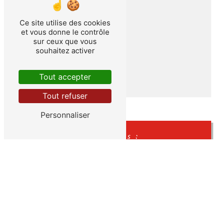
05 53 79 65 35
06 71 22 44 54
Ce site utilise des cookies
et vous donne le contrôle
06 08 35 27 11
sur ceux que vous
souhaitez activer
E-MAIL
cloupeausarl@orange.fr
Tout accepter
Tout refuser
Personnaliser
Horaires :
Du lundi au jeudi de 9h00 - 12h00 à
14h00 - 17h00
Le vendredi de 9h à 12h
Permanence bureau l'après-midi