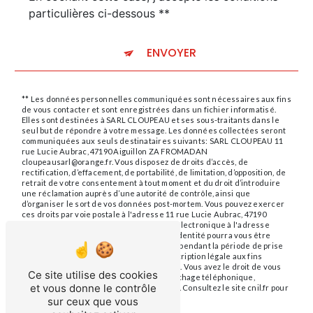
particulières ci-dessous **
ENVOYER
** Les données personnelles communiquées sont nécessaires aux fins
de vous contacter et sont enregistrées dans un fichier informatisé.
Elles sont destinées à SARL CLOUPEAU et ses sous-traitants dans le
seul but de répondre à votre message. Les données collectées seront
communiquées aux seuls destinataires suivants: SARL CLOUPEAU 11
rue Lucie Aubrac, 47190 Aiguillon ZA FROMADAN
cloupeausarl@orange.fr. Vous disposez de droits d’accès, de
rectification, d’effacement, de portabilité, de limitation, d’opposition, de
retrait de votre consentement à tout moment et du droit d’introduire
une réclamation auprès d’une autorité de contrôle, ainsi que
d’organiser le sort de vos données post-mortem. Vous pouvez exercer
ces droits par voie postale à l'adresse 11 rue Lucie Aubrac, 47190
Aiguillon ZA FROMADAN ou par courrier électronique à l'adresse
cloupeausarl@orange.fr. Un justificatif d'identité pourra vous être
demandé. Nous conservons vos données pendant la période de prise
de contact puis pendant la durée de prescription légale aux fins
probatoires et de gestion des contentieux. Vous avez le droit de vous
Ce site utilise des cookies
inscrire sur la liste d'opposition au démarchage téléphonique,
et vous donne le contrôle
disponible à cette adresse:
Bloctel.gouv.fr
. Consultez le site cnil.fr pour
plus d’informations sur vos droits.
sur ceux que vous