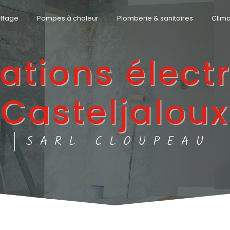
ffage
Pompes à chaleur
Plomberie & sanitaires
Clima
ations élect
Casteljaloux
SARL CLOUPEAU