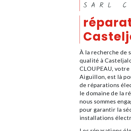
SARL 
réparat
Castel
À la recherche de 
qualité à Casteljal
CLOUPEAU, votre e
Aiguillon, est là p
de réparations éle
le domaine de la r
nous sommes engagé
pour garantir la s
installations élect
Les réparations éle