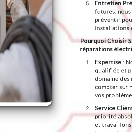
Entretien Pr
futures, nous
préventif pou
installations 
Pourquoi Choisir 
réparations électri
Expertise
: N
qualifiée et 
domaine des 
compter sur 
vos problème
Service Clien
priorité abso
et travaillon