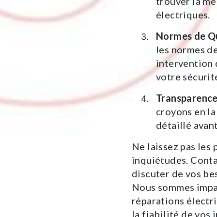
trouver la me
électriques.
Normes de Qu
les normes de
intervention 
votre sécurit
Transparence
croyons en la
détaillé avant
Ne laissez pas les
inquiétudes. Cont
discuter de vos bes
Nous sommes impati
réparations électri
la fiabilité de vos