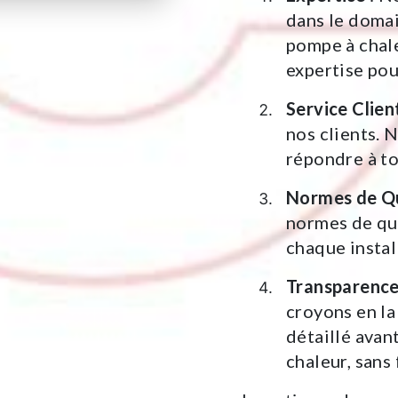
dans le domai
pompe à chal
expertise pou
Service Clien
nos clients. 
répondre à to
Normes de Qu
normes de qua
chaque instal
Transparence
croyons en la
détaillé avan
chaleur, sans 