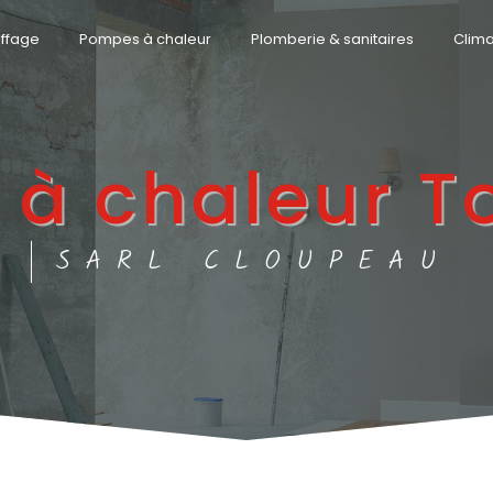
ffage
Pompes à chaleur
Plomberie & sanitaires
Clima
à chaleur T
SARL CLOUPEAU