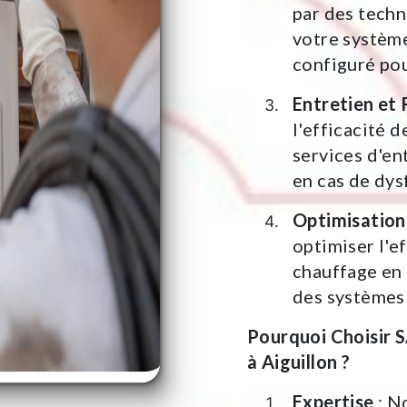
par des techn
votre systèm
configuré po
Entretien et
l'efficacité 
services d'en
en cas de dy
Optimisation
optimiser l'e
chauffage en 
des systèmes 
Pourquoi Choisir
à Aiguillon ?
Expertise
: N