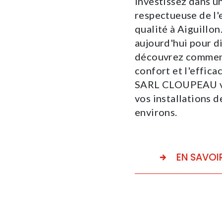
Investissez dans u
respectueuse de l
qualité à Aiguill
aujourd'hui pour d
découvrez comment
confort et l'effica
SARL CLOUPEAU vot
vos installations d
environs.
EN SAVOI