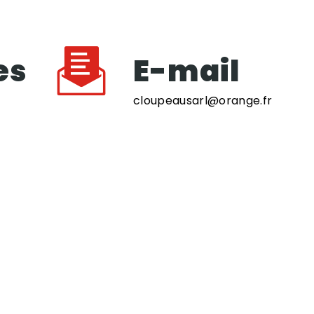
es
E-mail
cloupeausarl@orange.fr