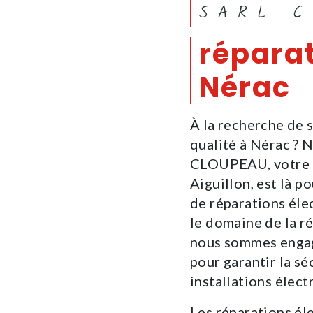
SARL 
réparat
Nérac
À la recherche de 
qualité à Nérac ? N
CLOUPEAU, votre e
Aiguillon, est là p
de réparations éle
le domaine de la r
nous sommes engagé
pour garantir la s
installations élect
Les réparations éle