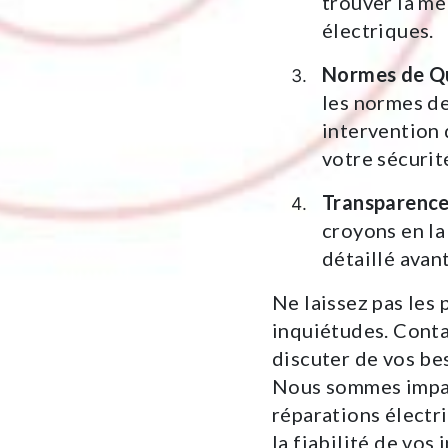
trouver la me
électriques.
Normes de Qu
les normes de
intervention 
votre sécurit
Transparence
croyons en la
détaillé avant
Ne laissez pas les
inquiétudes. Cont
discuter de vos bes
Nous sommes impati
réparations électri
la fiabilité de vos