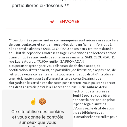
particulières ci-dessous **
ENVOYER
** Les données personnelles communiquées sont nécessaires aux fins
de vous contacter et sont enregistrées dans un fichier informatisé.
Elles sont destinées à SARL CLOUPEAU et ses sous-traitants dans le
seul but de répondre à votre message. Les données collectées seront
communiquées aux seuls destinataires suivants: SARL CLOUPEAU 11
rue Lucie Aubrac, 47190 Aiguillon ZA FROMADAN
cloupeausarl@orange.fr. Vous disposez de droits d’accès, de
rectification, d’effacement, de portabilité, de limitation, d’opposition, de
retrait de votre consentement à tout moment et du droit d’introduire
une réclamation auprès d’une autorité de contrôle, ainsi que
d’organiser le sort de vos données post-mortem. Vous pouvez exercer
ces droits par voie postale à l'adresse 11 rue Lucie Aubrac, 47190
Aiguillon ZA FROMADAN ou par courrier électronique à l'adresse
cloupeausarl@orange.fr. Un justificatif d'identité pourra vous être
demandé. Nous conservons vos données pendant la période de prise
de contact puis pendant la durée de prescription légale aux fins
probatoires et de gestion des contentieux. Vous avez le droit de vous
Ce site utilise des cookies
inscrire sur la liste d'opposition au démarchage téléphonique,
et vous donne le contrôle
disponible à cette adresse:
Bloctel.gouv.fr
. Consultez le site cnil.fr pour
plus d’informations sur vos droits.
sur ceux que vous