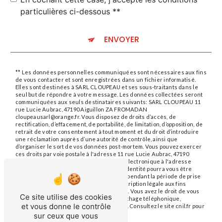
particulières ci-dessous **
ENVOYER
** Les données personnelles communiquées sont nécessaires aux fins
de vous contacter et sont enregistrées dans un fichier informatisé.
Elles sont destinées à SARL CLOUPEAU et ses sous-traitants dans le
seul but de répondre à votre message. Les données collectées seront
communiquées aux seuls destinataires suivants: SARL CLOUPEAU 11
rue Lucie Aubrac, 47190 Aiguillon ZA FROMADAN
cloupeausarl@orange.fr. Vous disposez de droits d’accès, de
rectification, d’effacement, de portabilité, de limitation, d’opposition, de
retrait de votre consentement à tout moment et du droit d’introduire
une réclamation auprès d’une autorité de contrôle, ainsi que
d’organiser le sort de vos données post-mortem. Vous pouvez exercer
ces droits par voie postale à l'adresse 11 rue Lucie Aubrac, 47190
Aiguillon ZA FROMADAN ou par courrier électronique à l'adresse
cloupeausarl@orange.fr. Un justificatif d'identité pourra vous être
demandé. Nous conservons vos données pendant la période de prise
de contact puis pendant la durée de prescription légale aux fins
probatoires et de gestion des contentieux. Vous avez le droit de vous
Ce site utilise des cookies
inscrire sur la liste d'opposition au démarchage téléphonique,
et vous donne le contrôle
disponible à cette adresse:
Bloctel.gouv.fr
. Consultez le site cnil.fr pour
plus d’informations sur vos droits.
sur ceux que vous